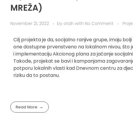
MREŽA)
November 21, 2022
by
otah
with
No Comment
Proje
Cilj projekta je da, socijalno ranjive grupe, imaju bol
one dostupne prvenstveno na lokalnom nivou, što je
i implementaciju Akcionog plana za jačanje socijalnih
Takođe, projekat se bavi i kampanjama zagovaranja
potporu lokalnih vlasti kad Dnevnom centru za djecu ko
riziku da to postanu.
Read More