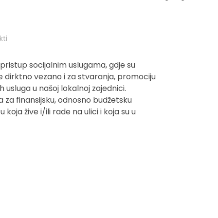
kti
ji pristup socijalnim uslugama, gdje su
 dirktno vezano i za stvaranja, promociju
 usluga u našoj lokalnoj zajednici.
 za finansijsku, odnosno budžetsku
ja žive i/ili rade na ulici i koja su u