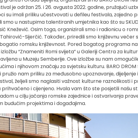
tival je održan 25. i 26. avgusta 2022. godine, pružajući uzbu
i su imali priliku učestvovati u defileu festivala, zajedno p
vali smo u nastupima talentiranih umjetnika kao što su SKU
ć Knežević. Osim toga, organizirali smo i radionicu o romsk
a Tahirović-Sijerčić. Također, priredili smo književnu večer
 obogatio romsku književnost. Pored bogatog programa na
ti izložbu “Znameniti Romi svijeta” u Galeriji Centra za kultur
ostavljena u Muzeju Semberije. Ove izložbe su nam omogućil
ućima i njihovom značaju za svjetsku kulturu. BARO DROM fe
a i pružio nam priliku za međusobno upoznavanje, dijeljenje 
tival, željeli smo naglasiti važnost kulturne raznolikosti i 
prihvaćeno i cijenjeno. Hvala vam što ste posjetili našu st
adom u cilju jačanja romske zajednice i ostvarivanja prav
šim budućim projektima i događajima.