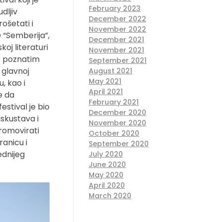
February 2023
dljiv
December 2022
rošetati i
November 2022
D “Semberija”,
December 2021
oj literaturi
November 2021
 s poznatim
September 2021
 glavnoj
August 2021
May 2021
u, kao i
April 2021
e da
February 2021
stival je bio
December 2020
iskustava i
November 2020
promovirati
October 2020
ranicu i
September 2020
ednijeg
July 2020
June 2020
May 2020
April 2020
March 2020