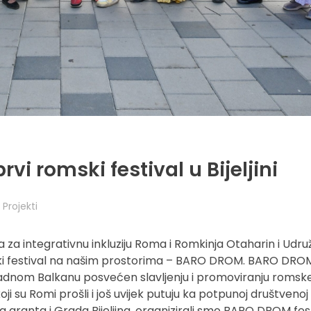
vi romski festival u Bijeljini
Projekti
za integrativnu inkluziju Roma i Romkinja Otaharin i Udru
i festival na našim prostorima – BARO DROM. BARO DROM
apadnom Balkanu posvećen slavljenju i promoviranju romske
koji su Romi prošli i još uvijek putuju ka potpunoj društvenoj 
 granta i Grada Bijeljina, organizirali smo BARO DROM festi