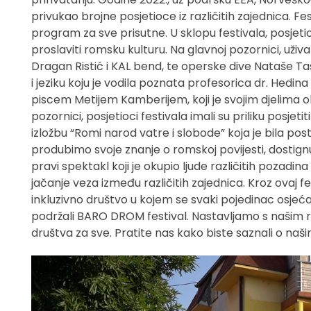
privukao brojne posjetioce iz različitih zajednica. Fes
program za sve prisutne. U sklopu festivala, posjetioc
proslaviti romsku kulturu. Na glavnoj pozornici, uži
Dragan Ristić i KAL bend, te operske dive Nataše Tasi
i jeziku koju je vodila poznata profesorica dr. Hedin
piscem Metijem Kamberijem, koji je svojim djelima
pozornici, posjetioci festivala imali su priliku posjeti
izložbu “Romi narod vatre i slobode” koja je bila p
produbimo svoje znanje o romskoj povijesti, dostign
pravi spektakl koji je okupio ljude različitih pozadin
jačanje veza između različitih zajednica. Kroz ovaj fes
inkluzivno društvo u kojem se svaki pojedinac osjeća 
podržali BARO DROM festival. Nastavljamo s našim r
društva za sve. Pratite nas kako biste saznali o na