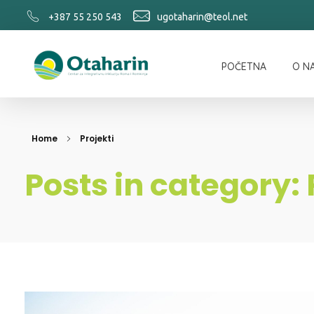
+387 55 250 543
ugotaharin@teol.net
POČETNA
O N
Otaharin
Home
Projekti
Posts in category: 