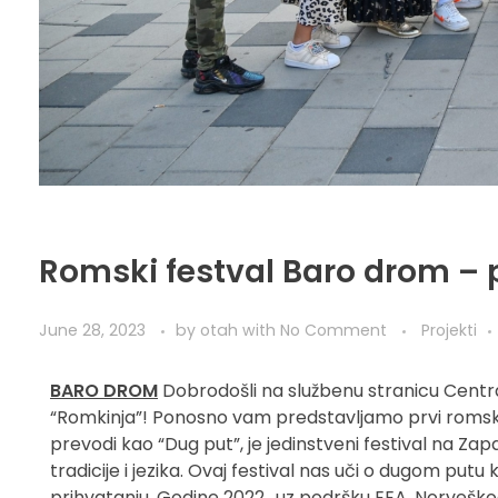
Romski festval Baro drom – pr
June 28, 2023
by
otah
with
No Comment
Projekti
BARO DROM
Dobrodošli na službenu stranicu Centra 
“Romkinja”! Ponosno vam predstavljamo prvi romsk
prevodi kao “Dug put”, je jedinstveni festival na Z
tradicije i jezika. Ovaj festival nas uči o dugom putu 
prihvatanju. Godine 2022., uz podršku EEA, Norveškog