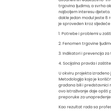
trgovina ljudima, a svrha a
najboljem interesu djetet
dakle jedan modul jeste 8 
je sproveden kroz sljedeće
Potrebe i problemi u zašt
Fenomen trgovine ljudima
Indikatori i prevencija za
Socijalna pravda i zaštit
U okviru projekta izrađeno 
Metodologija koja je korišć
građana bili i predstavnici 
ovo istraživanje daje opšti
preporuke za unapređenje 
Kao rezultat rada sa profesi