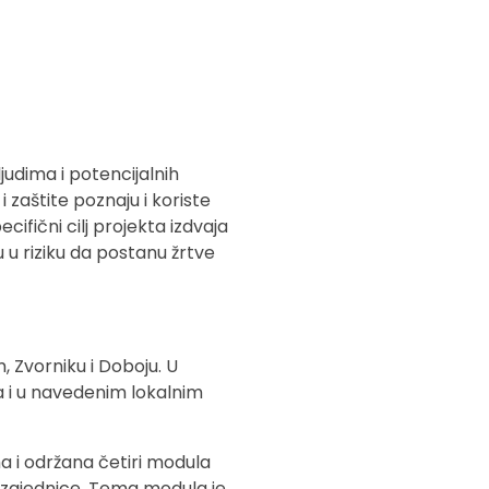
judima i potencijalnih
i zaštite poznaju i koriste
ifični cilj projekta izdvaja
u u riziku da postanu žrtve
, Zvorniku i Doboju. U
eta i u navedenim lokalnim
 i održana četiri modula
e zajednice. Tema modula je