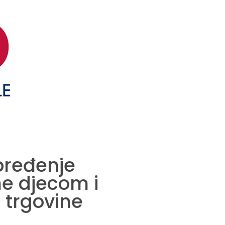
apređenje
e djecom i
a trgovine