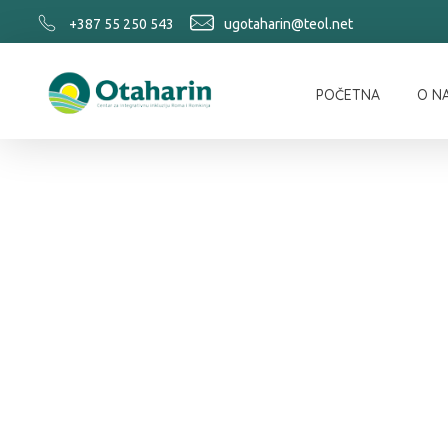
+387 55 250 543
ugotaharin@teol.net
POČETNA
O N
Otaharin