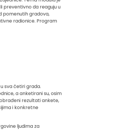
li preventivno da reaguju u
od pomenutih gradova,
ativne radionice. Program
u sva četiri grada.
dnice, a anketirani su, osim
 obrađeni rezultati ankete,
čijima i konkretne
trgovine ljudima za