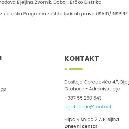
dova Bijeljina, Zvornik, Doboj i Brčko Distrikt;
z podršku Programa zaštite ljudskih prava USAID/INSPIRE
a
KONTAKT
Dositeja Obradovića 4/1, Bijelj
Otaharin - Administracija
luge
+387 55 250 543
ugotaharin@teol.net
Filipa Višnjića 217. Bijeljina
Dnevni centar