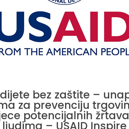
dijete bez zaštite – un
a za prevenciju trgovin
jece potencijalnih žrtav
ljudima – USAID Inspire