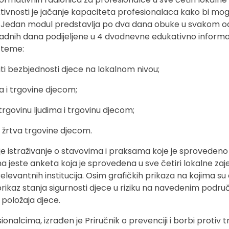
ktivnosti je jačanje kapaciteta profesionalaca kako bi mog
a. Jedan modul predstavlja po dva dana obuke u svakom 
radnih dana podijeljene u 4 dvodnevne edukativno inform
 teme:
iti bezbjednosti djece na lokalnom nivou;
 i trgovine djecom;
 trgovinu ljudima i trgovinu djecom;
e žrtva trgovine djecom.
je istraživanje o stavovima i praksama koje je sprovedeno 
na jeste anketa koja je sprovedena u sve četiri lokalne zaje
relevantnih institucija. Osim grafičkih prikaza na kojima su
 prikaz stanja sigurnosti djece u riziku na navedenim podru
položaja djece.
onalcima, izrađen je Priručnik o prevenciji i borbi protiv 