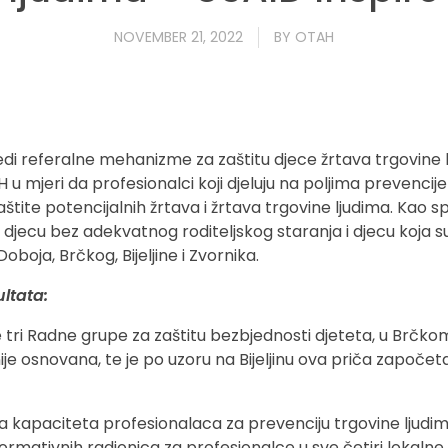
NOVEMBER 21, 2022
BY
OTAH
edi referalne mehanizme za zaštitu djece žrtava trgovine l
 u mjeri da profesionalci koji djeluju na poljima prevencije 
ite potencijalnih žrtava i žrtava trgovine ljudima. Kao spec
a djecu bez adekvatnog roditeljskog staranja i djecu koja s
Doboja, Brčkog, Bijeljine i Zvornika.
ultata:
tri Radne grupe za zaštitu bezbjednosti djeteta, u Brčkom
ranije osnovana, te je po uzoru na Bijeljinu ova priča započ
kapaciteta profesionalaca za prevenciju trgovine ljudima
rmativnih radionica za profesionalce u sve četiri lokaln