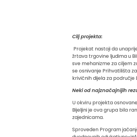
Cilj projekta:
Projekat nastoji da unaprij
žrtava trgovine ljudima u BiH
sve mehanizme za ciljem zašt
se osnivanje Prihvatilišta z
krivičnih dijela za područje 
Neki od najznačajnijih rez
U okviru projekta osnovane 
Bijeljini je ova grupa bila 
zajednicama.
Sproveden Program jačanja 
dvodnevnih edukativno-info