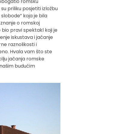
 obogatio romsku
 priliku posjetiti izložbu
 slobode” koja je bila
 znanje o romskoj
bio pravi spektakl koji je
enje iskustava i jačanje
rne raznolikosti i
jeno. Hvala vam što ste
cilju jačanja romske
 o našim budućim