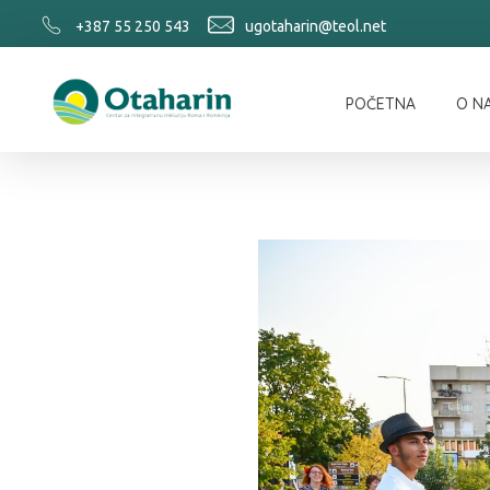
+387 55 250 543
ugotaharin@teol.net
POČETNA
O N
Otaharin