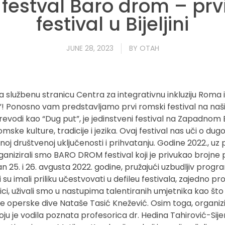
festval Baro drom – prv
festival u Bijeljini
JUNE 28, 2023
BY
OTAH
 službenu stranicu Centra za integrativnu inkluziju Roma 
”! Ponosno vam predstavljamo prvi romski festival na na
vodi kao “Dug put”, je jedinstveni festival na Zapadno
omske kulture, tradicije i jezika. Ovaj festival nas uči o dug
punoj društvenoj uključenosti i prihvatanju. Godine 2022., u
rganizirali smo BARO DROM festival koji je privukao brojne po
an 25. i 26. avgusta 2022. godine, pružajući uzbudljiv progr
i su imali priliku učestvovati u defileu festivala, zajedno pr
ici, uživali smo u nastupima talentiranih umjetnika kao št
te operske dive Nataše Tasić Knežević. Osim toga, organizir
 koju je vodila poznata profesorica dr. Hedina Tahirović-Sijer