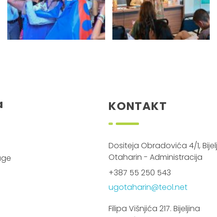
a
KONTAKT
Dositeja Obradovića 4/1, Bijelj
Otaharin - Administracija
luge
+387 55 250 543
ugotaharin@teol.net
Filipa Višnjića 217. Bijeljina