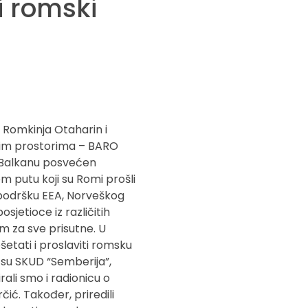
i romski
i Romkinja Otaharin i
šim prostorima – BARO
m Balkanu posvećen
om putu koji su Romi prošli
z podršku EEA, Norveškog
sjetioce iz različitih
am za sve prisutne. U
ošetati i proslaviti romsku
o su SKUD “Semberija”,
ali smo i radionicu o
čić. Također, priredili