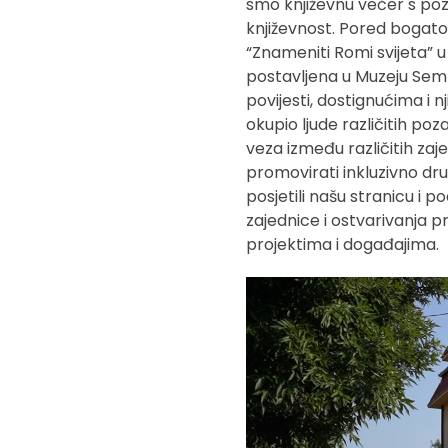
smo književnu večer s po
književnost. Pored bogatog 
“Znameniti Romi svijeta” u 
postavljena u Muzeju Sem
povijesti, dostignućima i 
okupio ljude različitih po
veza između različitih zaje
promovirati inkluzivno dr
posjetili našu stranicu i 
zajednice i ostvarivanja p
projektima i događajima.