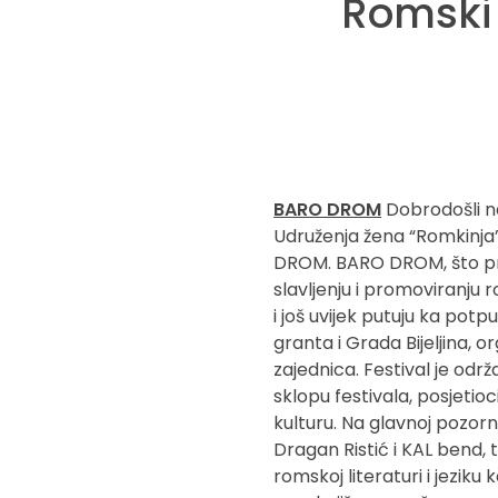
Romski 
BARO DROM
Dobrodošli na
Udruženja žena “Romkinja
DROM. BARO DROM, što pre
slavljenju i promoviranju r
i još uvijek putuju ka pot
granta i Grada Bijeljina, o
zajednica. Festival je održ
sklopu festivala, posjetioc
kulturu. Na glavnoj pozorn
Dragan Ristić i KAL bend, 
romskoj literaturi i jeziku