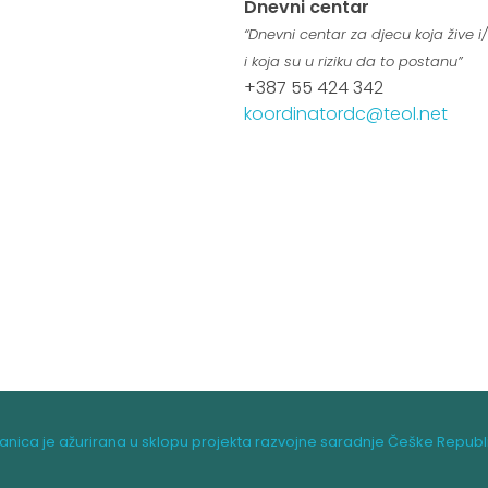
Dnevni centar
“Dnevni centar za djecu koja žive i/i
i koja su u riziku da to postanu”
+387 55 424 342
koordinatordc@teol.net
ranica je ažurirana u sklopu projekta razvojne saradnje Češke Republ