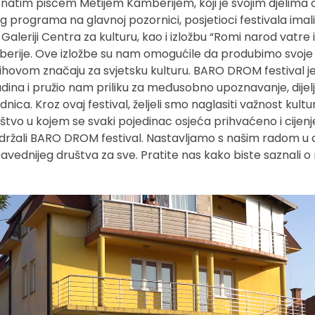
znatim piscem Metijem Kamberijem, koji je svojim djelima
programa na glavnoj pozornici, posjetioci festivala imali su
Galeriji Centra za kulturu, kao i izložbu “Romi narod vatre i
berije. Ove izložbe su nam omogućile da produbimo svoje
njihovom značaju za svjetsku kulturu. BARO DROM festival je 
zadina i pružio nam priliku za međusobno upoznavanje, dijelj
dnica. Kroz ovaj festival, željeli smo naglasiti važnost kultu
uštvo u kojem se svaki pojedinac osjeća prihvaćeno i cijen
podržali BARO DROM festival. Nastavljamo s našim radom u 
ravednijeg društva za sve. Pratite nas kako biste saznali