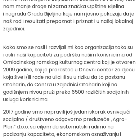
nam manje drage ni zatna značka Opštine Bijelina
i
nagrada Grada Bijeljina koje nam jasno pokazuju da je
naš rad i rezultati prepoznat i priznat i u našoj
lokalnoj
zajednici.
Kako smo se rasli i razvijali mi kao organizacija tako su
rasli i naši kapaciteti za podršku našim korisnicima od
Omladinskog romskog kulturnog centra koji je otvoren
2009.godine, koji je prerastao u Dnevni centar za djecu
koja žive i/ili rade na ulici ili su u riziku da to postanu
Otaharin, do Centra u zajednici Otaharin koji na
godišnjem nivou pruži preko 6500 različitih socijalnih
usluga korisnicima.
2017.godine smo napravili još jedan iskorak osnivajući
socijalno / društveno odgovorno preduzeće „Agro-
Plan“ d.o.o. sa ciljem da sistematski radimo na
podizanju kapaciteta, ekonomskom osnaživanju i