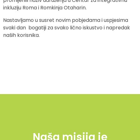
promijenili naziv udruženja u Centar za integrativnu
inkluziju Roma i Romkinja Otaharin.
Nastavljamo u susret novim pobjedama i uspjesima
svaki dan bogatiji za svako lično iskustvo i napredak
naših korisnika.
Naša misija je