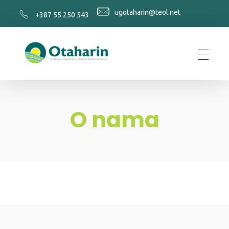
ugotaharin@teol.net
+387 55 250 543
Otaharin
O nama