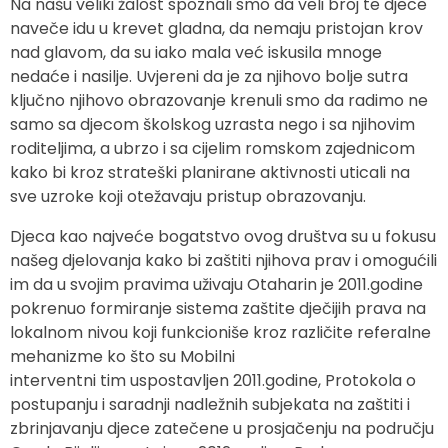
Na našu veliki žalost spoznali smo da veli broj te djece
naveče idu u krevet gladna, da nemaju pristojan krov
nad glavom, da su iako mala već iskusila mnoge
nedaće i nasilje. Uvjereni da je za njihovo bolje sutra
ključno njihovo obrazovanje krenuli smo da radimo ne
samo sa djecom školskog uzrasta nego i sa njihovim
roditeljima, a ubrzo i sa cijelim romskom zajednicom
kako bi kroz strateški planirane aktivnosti uticali na
sve uzroke koji otežavaju pristup obrazovanju.
Djeca kao najveće bogatstvo ovog društva su u fokusu
našeg djelovanja kako bi zaštiti njihova prav i omogućili
im da u svojim pravima uživaju Otaharin je 2011.godine
pokrenuo formiranje sistema zaštite dječijih prava na
lokalnom nivou koji funkcioniše kroz različite referalne
mehanizme ko što su Mobilni
interventni tim uspostavljen 2011.godine, Protokola o
postupanju i saradnji nadležnih subjekata na zaštiti i
zbrinjavanju djece zatečene u prosjačenju na području