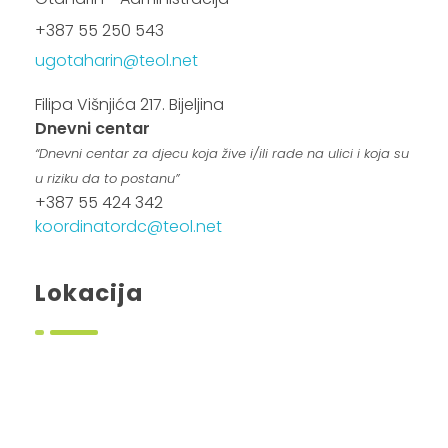
+387 55 250 543
ugotaharin@teol.net
Filipa Višnjića 217. Bijeljina
Dnevni centar
“Dnevni centar za djecu koja žive i/ili rade na ulici i koja su
u riziku da to postanu”
+387 55 424 342
koordinatordc@teol.net
Lokacija