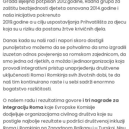
Grada Bijeljina potpisan 2012.godine, Radna grupa za
zaštitu bezbjednosti djeteta osnovana 2014.godine i
naša inicijativa pokrenuto
2019.godine a u cilju uspostavljanja Prihvatilišta za djecu
koja su u riziku da postanu žrtve krivičnih djela.
Danas kada su naši rad i napori skoro dostigli
punoljetstvo možemo da se pohvalimo da smo izgradili
izuzetan odnos povjerenja sa romskom zajednicom, da
smo jedna od rijetkih, a možda i jedinaorganizacija koja
provodi integrativni pristup unaprjeđenju društvene
uključenosti Roma i Romkinja svih životnih dobi, te da
naš tim kontinuirano raste i u sebi sadrži enormno
bogatstvo različitosti.
O našem radu i rezultatima govore
i tri nagrade za
integraciju Roma
koje Evropske Komisije
dodjeljuje
organizacijama civilnog društva koje su
postigle najbolje rezultate u podršci društvenoj inkluziji
Roma i
Romkinja na Zapadnom Balkanu i u Turskoj. Nisu