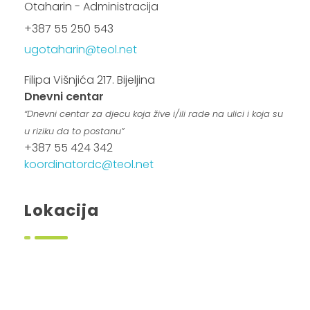
Otaharin - Administracija
+387 55 250 543
ugotaharin@teol.net
Filipa Višnjića 217. Bijeljina
Dnevni centar
“Dnevni centar za djecu koja žive i/ili rade na ulici i koja su
u riziku da to postanu”
+387 55 424 342
koordinatordc@teol.net
Lokacija