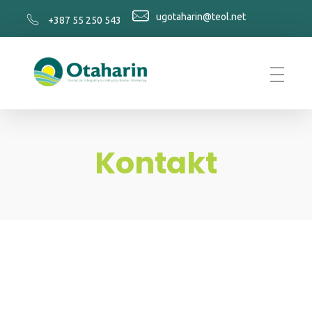
ugotaharin@teol.net
+387 55 250 543
Otaharin
Kontakt