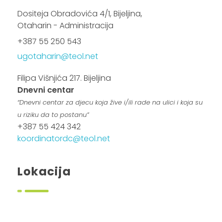
Dositeja Obradovića 4/1, Bijeljina,
Otaharin - Administracija
+387 55 250 543
ugotaharin@teol.net
Filipa Višnjića 217. Bijeljina
Dnevni centar
“Dnevni centar za djecu koja žive i/ili rade na ulici i koja su
u riziku da to postanu”
+387 55 424 342
koordinatordc@teol.net
Lokacija