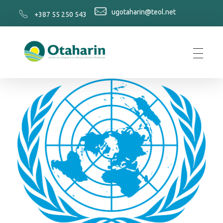
ugotaharin@teol.net
+387 55 250 543
Otaharin