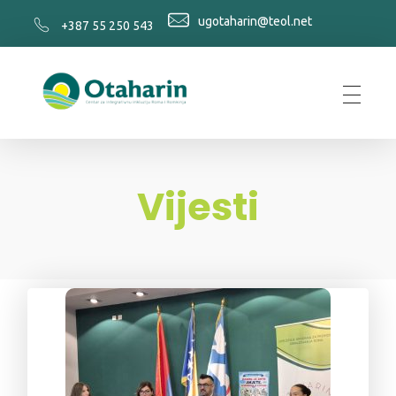
ugotaharin@teol.net
+387 55 250 543
Otaharin
Vijesti