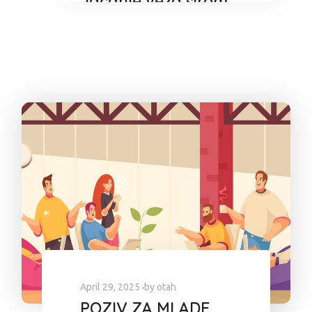
Jačanje veza širom
Zapadnog Balkana
April 29, 2025
by
otah
POZIV ZA MLADE