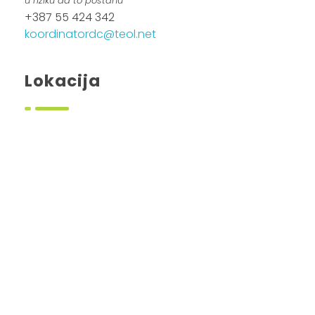
u riziku da to postanu”
+387 55 424 342
koordinatordc@teol.net
Lokacija