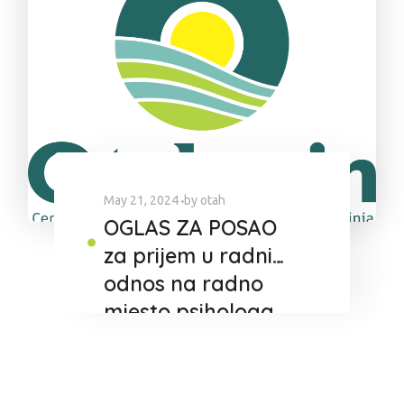
May 21, 2024
by
otah
OGLAS ZA POSAO
za prijem u radni
odnos na radno
mjesto psihologa