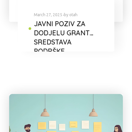
March 27, 2025
by
otah
JAVNI POZIV ZA
DODJELU GRANT
SREDSTAVA
PODRŠKE
SAMOZAPOŠLJAVA
NJU
MARGINALIZOVANI
H KATEGORIJA
DRUŠTVA SA
TERITORIJE GRADA
BIJELJINA