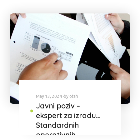
May 13, 2024
by
otah
Javni poziv –
ekspert za izradu
Standardnih
operativnih