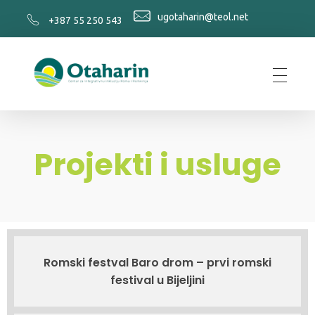
ugotaharin@teol.net
+387 55 250 543
Otaharin
Projekti i usluge
Romski festval Baro drom – prvi romski
festival u Bijeljini