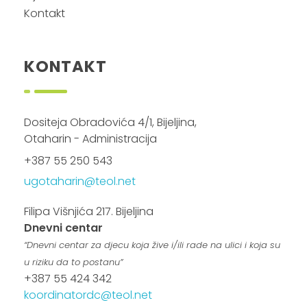
Kontakt
KONTAKT
Dositeja Obradovića 4/1, Bijeljina,
Otaharin - Administracija
+387 55 250 543
ugotaharin@teol.net
Filipa Višnjića 217. Bijeljina
Dnevni centar
“Dnevni centar za djecu koja žive i/ili rade na ulici i koja su
u riziku da to postanu”
+387 55 424 342
koordinatordc@teol.net