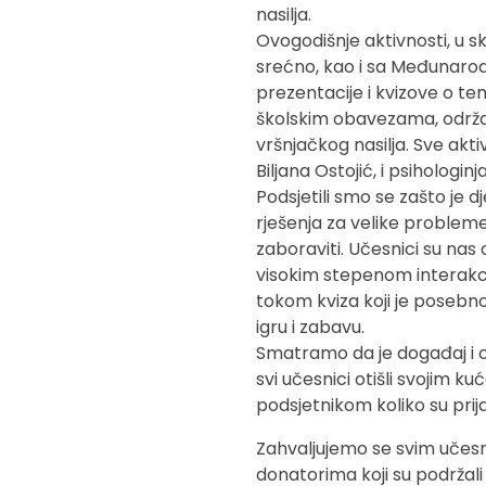
nasilja.
Ovogodišnje aktivnosti, u sk
srećno, kao i sa Međunarod
prezentacije i kvizove o t
školskim obavezama, održa
vršnjačkog nasilja. Sve akti
Biljana Ostojić, i psihologinj
Podsjetili smo se zašto je d
rješenja za velike probleme
zaboraviti. Učesnici su nas
visokim stepenom interakc
tokom kviza koji je posebno
igru i zabavu.
Smatramo da je događaj i o
svi učesnici otišli svojim 
podsjetnikom koliko su prija
Zahvaljujemo se svim učesnic
donatorima koji su podržali