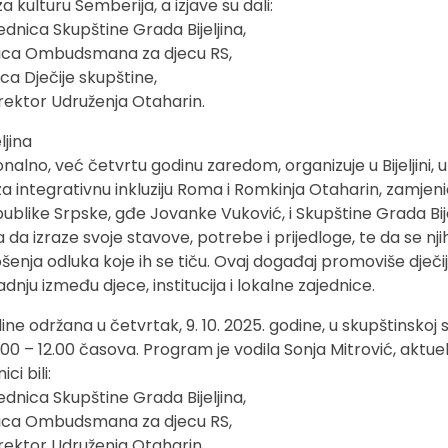
za kulturu Semberija, a izjave su dali:
ednica Skupštine Grada Bijeljina,
nica Ombudsmana za djecu RS,
ca Dječije skupštine,
irektor Udruženja Otaharin.
ljina
onalno, već četvrtu godinu zaredom, organizuje u Bijeljini, u
a integrativnu inkluziju Roma i Romkinja Otaharin, zamjen
ike Srpske, gđe Jovanke Vuković, i Skupštine Grada Bije
lika da izraze svoje stavove, potrebe i prijedloge, te da se nj
enja odluka koje ih se tiču. Ovaj događaj promoviše dječi
dnju između djece, institucija i lokalne zajednice.
ine održana u četvrtak, 9. 10. 2025. godine, u skupštinskoj s
0.00 – 12.00 časova. Program je vodila Sonja Mitrović, aktue
i bili:
ednica Skupštine Grada Bijeljina,
nica Ombudsmana za djecu RS,
irektor Udruženja Otaharin.