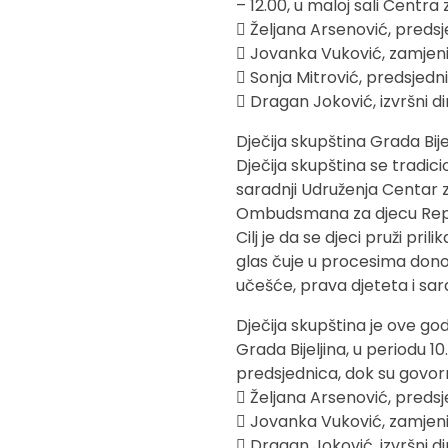
– 12.00, u maloj sali Centra 
 Željana Arsenović, predsj
 Jovanka Vuković, zamje
 Sonja Mitrović, predsjedni
 Dragan Joković, izvršni d
Dječija skupština Grada Bije
Dječija skupština se tradici
saradnji Udruženja Centar z
Ombudsmana za djecu Republ
Cilj je da se djeci pruži pri
glas čuje u procesima donoš
učešće, prava djeteta i sara
Dječija skupština je ove god
Grada Bijeljina, u periodu 1
predsjednica, dok su govornic
 Željana Arsenović, predsj
 Jovanka Vuković, zamje
 Dragan Joković, izvršni d