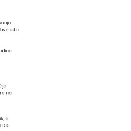
canja
ivnosti i
godine
čija
ere na
k, 6.
11.00