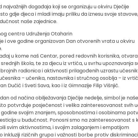
d najvažnijih događaja koji se organizuju u okviru Dječije
esto gdje djeca i mladi imaju priliku da iznesu svoje stavove
udućnost naše zajednice.
og centra Udruženja Otaharin
 i ove godine organizovan Dan otvorenih vrata u okviru
.
ađaj u kome naš Centar, pored redovnih korisnika, otvara
 srednjih škola, te za djecu iz vrtića, u svrhu upoznavanja
rojnih radionica i aktivnosti prilagođenih uzrastu učesni
česnika – učenika, nastavnika i stručnog osoblja – iz vrti
n Dučić i Sveti Sava, kao i iz Gimnazije Filip Višnjić.
dan od načina obilježavanja Dječije nedelje, simbol je naš
o potvrđuje posjećenost i velika zainteresovanost svih u
ke godine svojim znanjem, sposobnostima i osobinama potv
vesticija u budućnost. Ponosni smo na zainteresovanost s 
upili svim aktivnostima, i svojim zalaganjem i empatijom
 o inkluziji rizičnih grupa i važnosti borbe protiv diskriminaci