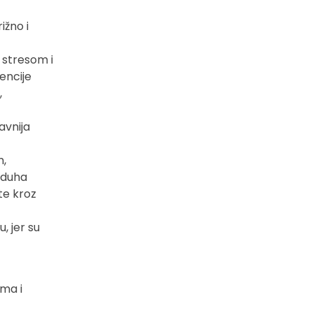
ižno i
 stresom i
encije
,
avnija
m,
 duha
te kroz
, jer su
ima i