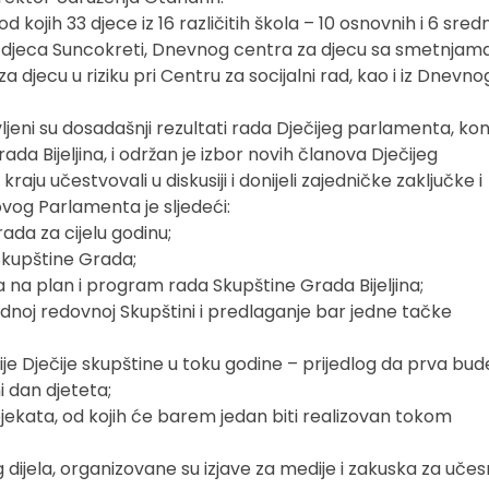
d kojih 33 djece iz 16 različitih škola – 10 osnovnih i 6 sredn
ska djeca Suncokreti, Dnevnog centra za djecu sa smetnjam
 djecu u riziku pri Centru za socijalni rad, kao i iz Dnevno
.
jeni su dosadašnji rezultati rada Dječijeg parlamenta, ko
rada Bijeljina, i održan je izbor novih članova Dječijeg
aju učestvovali u diskusiji i donijeli zajedničke zaključke i
vog Parlamenta je sljedeći:
ada za cijelu godinu;
Skupštine Grada;
na na plan i program rada Skupštine Grada Bijeljina;
dnoj redovnoj Skupštini i predlaganje bar jedne tačke
e Dječije skupštine u toku godine – prijedlog da prva bud
i dan djeteta;
ojekata, od kojih će barem jedan biti realizovan tokom
ijela, organizovane su izjave za medije i zakuska za učes