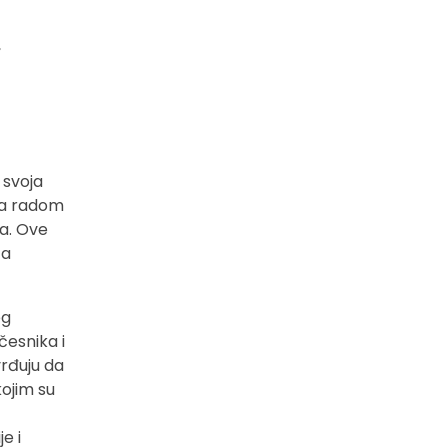
,
 svoja
 sa radom
ka. Ove
ća
eg
česnika i
rđuju da
kojim su
je i