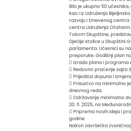
Bilo je ukupno 50 učesnika, o
kao i iz Udruženja Bijeljin
razvoju i Dnevenog centra za
centra Udruženja Otaharin
Tokom Skupštine, predstavl
Dječije stolice u Skupštini G
parlamenta. Učesnici su na kr
preporuke. Godišnji plan no
 Izrada plana i programa r
 Redovno praćenje sajta 
 Prijedlozi dopuna i izmje
 Prisustvo na minimalno je
dnevnog reda;
 Održavanje minimalno dvij
20. 11. 2025, na Međunarodn
 Priprema novih ideja i pr
godine.
Nakon završetka zvaničnog d