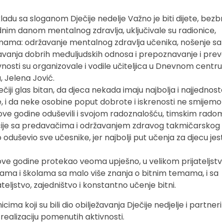
ladu sa sloganom Dječije nedelje Važno je biti dijete, bezbr
nim danom mentalnog zdravlja, uključivale su radionice,
emama: održavanje mentalnog zdravlja učenika, nošenje sa
vanja dobrih međuljudskih odnosa i prepoznavanje i prev
vnosti su organizovale i vodile učiteljica u Dnevnom centru
a, Jelena Jović.
ječiji glas bitan, da djeca nekada imaju najbolja i najjednost
, i da neke osobine poput dobrote i iskrenosti ne smijemo
 ove godine oduševili i svojom radoznalošću, timskim rado
ije sa predavačima i održavanjem zdravog takmičarskog
 oduševio sve učesnike, jer najbolji put učenja za djecu jes
ve godine protekao veoma upješno, u velikom prijateljstvu
kućama i školama sa malo više znanja o bitnim temama, i sa
teljstvo, zajedništvo i konstantno učenje bitni.
ima koji su bili dio obilježavanja Dječije nedjelje i partner
 realizaciju pomenutih aktivnosti.