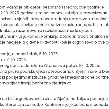
om Važno je biti dijete, bezbrižno i srećno, ove godine je
12. 10. 2025. godine. Tim povodom, u Bijeljini je organizovan
omovisanja dječijih prava, unapređenja obrazovanja i podsti
n akcenat stavljen je na kreativne radionice, sportskim akt
dnakost, razumijevanje i solidarnost među djecom.
tivnu inkluziju Roma i Romkinja Otaharin tradicionalno se
čije nedjelje, a glavne aktivnosti koje je organizovalo ove 
dije, u ponedjeljak, 6. 10. 2025;
ak, 9. 10. 2025;
nog centra Udruženja Otaharin, u petak, 10. 10. 2025.
na pruža podršku djeci i porodicama u Bijeljini i šire, a Dje
dnički podsjetimo institucije, građane i međunarodne partn
sva djeca imaju bezbrižno djetinjstvo.
e će biti organizovane u okviru Dječije nedjelje, u ponedjelja
 konferencija za medije. Konferencija je održana u periodu 