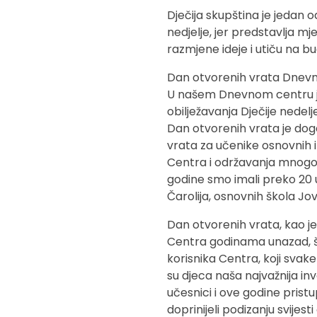
Dječija skupština je jedan o
nedjelje, jer predstavlja mj
razmjene ideje i utiču na b
Dan otvorenih vrata Dnevn
U našem Dnevnom centru je
obilježavanja Dječije nedelje
Dan otvorenih vrata je dog
vrata za učenike osnovnih i
Centra i održavanja mnogob
godine smo imali preko 20 u
Čarolija, osnovnih škola Jova
Dan otvorenih vrata, kao je
Centra godinama unazad, št
korisnika Centra, koji sva
su djeca naša najvažnija in
učesnici i ove godine prist
doprinijeli podizanju svijesti