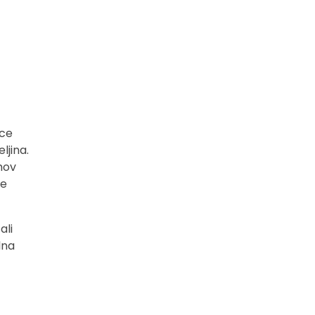
ice
ljina.
ihov
je
ali
lna