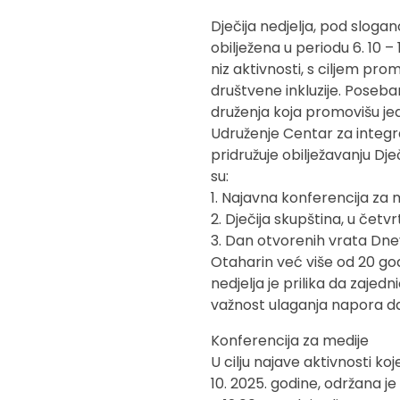
Dječija nedjelja, pod slogan
obilježena u periodu 6. 10 – 
niz aktivnosti, s ciljem pr
društvene inkluzije. Poseba
druženja koja promovišu je
Udruženje Centar za integra
pridružuje obilježavanju Dje
su:
1. Najavna konferencija za me
2. Dječija skupština, u četvrt
3. Dan otvorenih vrata Dnev
Otaharin već više od 20 godi
nedjelja je prilika da zaje
važnost ulaganja napora da 
Konferencija za medije
U cilju najave aktivnosti koj
10. 2025. godine, održana je