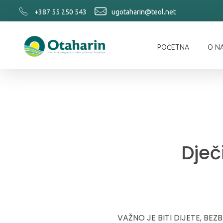
+387 55 250 543
ugotaharin@teol.net
POČETNA
O N
Otaharin
Dječ
VAŽNO JE BITI DIJETE, BEZ