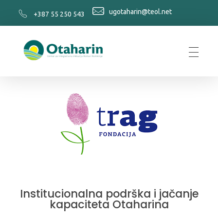
ugotaharin@teol.net
+387 55 250 543
Otaharin
Institucionalna podrška i jačanje
kapaciteta Otaharina