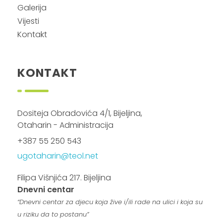
Galerija
Vijesti
Kontakt
KONTAKT
Dositeja Obradovića 4/1, Bijeljina,
Otaharin - Administracija
+387 55 250 543
ugotaharin@teol.net
Filipa Višnjića 217. Bijeljina
Dnevni centar
“Dnevni centar za djecu koja žive i/ili rade na ulici i koja su
u riziku da to postanu”