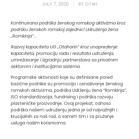
JULY 7, 2020
BY
OTAH
Kontinuirana podrška ženskog romskog aktivizma kroz
podršku ženskoh romskoj zajednici Udruženja žena
„Romkinja“ ,
Razvoj kapaciteta UG „Otaharin“ kroz unapređenje
kapaciteta, promociju rada i rezultata udruženja,
umrežavanje i izgradnju partnerstava sa privatnim
sektorom i institucijama sistema.
Programske aktivnosti koje su definisane pored
bazične podrške su promocija i osnaživanje ženskog
romskoh aktivizma, podrška Udrženju žena “Romkinja”,
ISO standardizacija, fundrising i podrška razvoju
plasteničke proizvodnje. Ovaj projekat, odnoso
podrška našem udruženju jedna je od najvažnijih i
krucijalnih za naš rad, a samim tim i za pružanje
usluga našim korisnicima.