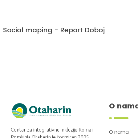
Social maping - Report Doboj
O nam
Otaharin
Centar za integrativnu inkluziju Roma i
O nama
Romkinja Otaharin je formiran 2005.