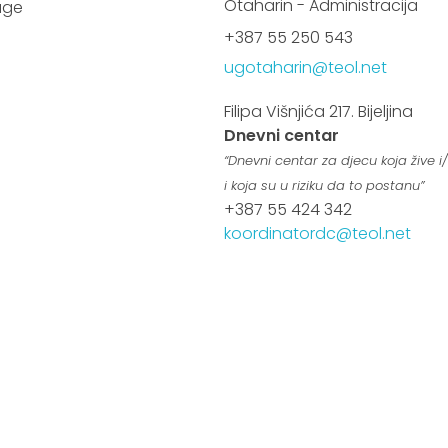
Otaharin - Administracija
luge
+387 55 250 543
ugotaharin@teol.net
Filipa Višnjića 217. Bijeljina
Dnevni centar
“Dnevni centar za djecu koja žive i/i
i koja su u riziku da to postanu”
+387 55 424 342
koordinatordc@teol.net